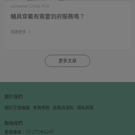
uchanter | 2024-11-21
輔具穿戴有需要到府服務嗎？
閱讀更多 ->
更多文章
關於我們
關於又強儀器
會員條款
退換貨須知
隱私政策
聯絡我們
客服專線：02-27084247